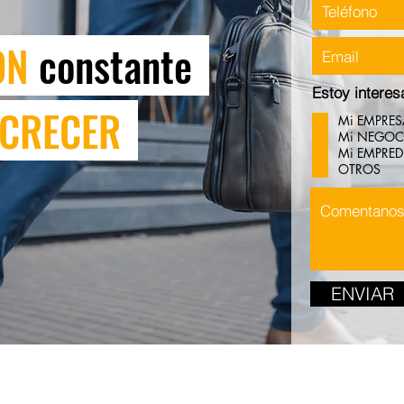
ON
constante
x
Estoy interes
CRECER
x
Mi EMPRES
Mi NEGOC
Mi EMPRED
OTROS
ENVIAR