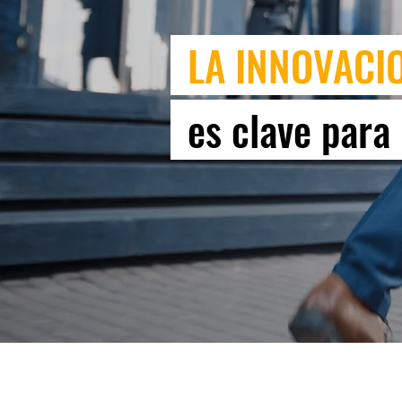
x
LA INNOVACI
x
es clave para