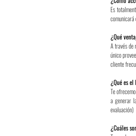
¿Cómo acce
Es totalment
comunicará 
¿Qué venta
A través de 
único provee
cliente frec
¿Qué es e
Te ofrecemos
a generar l
evaluación)
¿Cuáles son