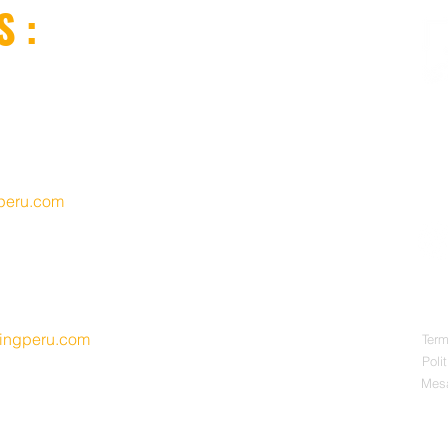
 :
 190 Ofic. 305
Surco
So
EMP
ex
cre
y e
peru.com
s Cipreces Mz.H Lt. 09
io
dingperu.com
Term
Poli
e 9.00 am
.
hasta 5
.30 pm.
Mes