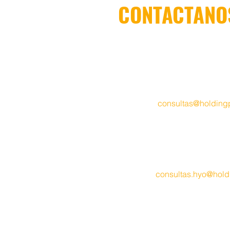
CONTACTANOS
Oficina LIMA.-
Psje. Don Cesar
Las Gardenias - Santiago de 
Lima - Perú
​Teléfono
.- (51) 927 049 656
Móvil
.- (51) 996 779 639
Email
.-
consult
as@holding
Oficina HUANCAYO
.-
Psje. Lo
Urb. Ramiro Priale - San Anton
Huancayo - Perú
​Móvil
.- (51) 940 341 196
Email
.-
consultas.hyo@hol
Atención
.- Lunes a Viernes d