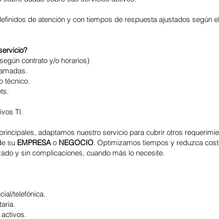
definidos de atención y con tiempos de respuesta ajustados según el 
servicio?
(según contrato y/o horarios)
gramadas.
o técnico.
ts.
ivos TI.
rincipales, adaptamos nuestro servicio para cubrir otros requerimie
 de su
EMPRESA
o
NEGOCIO
.
Optimizamos tiempos y reduzca costo
ado y sin complicaciones, cuando más lo necesite.
ial/telefónica.
taria.
activos.