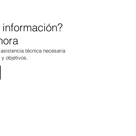
 información?
hora
 a
s
istenci
a técnica necesaria
y objetivos.