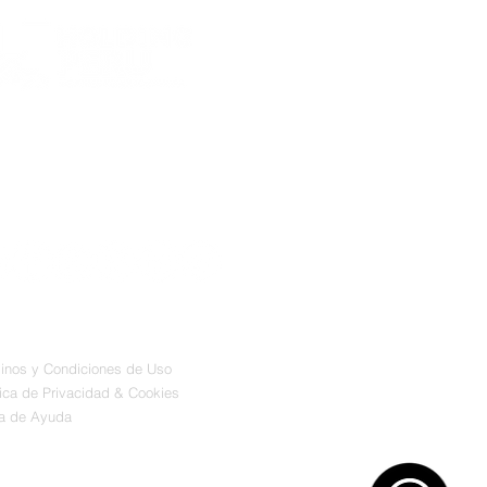
mos tu GRUPO EMPRESARIAL
RESARIAL con mas de 20 años de
periencia trabajando por el
cimiento de las empresas,negocios
mprendimientos de nuestro PERU.
inos y Condiciones de Uso
tica de Privacidad & Cookies
a de Ayuda