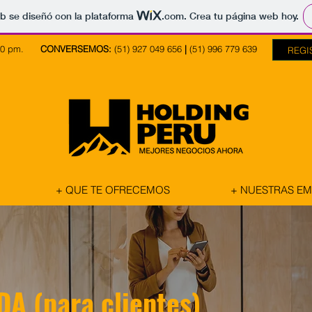
b se diseñó con la plataforma
.com
. Crea tu página web hoy.
5.30 pm.
CONVERSEMOS:
(51) 927 049 656
|
(51) 996 779 639
REGI
+ QUE TE OFRECEMOS
+ NUESTRAS E
A (para clientes)