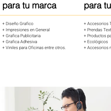
para tu marca
para t
+ Diseño Grafico
+ Accesorios 
+ Impresiones en General
+ Prendas Text
+ Grafica Publicitaria
+ Product
os p
+ Grafica Adhesiva
+ Ecológicos
+ Viniles para Oficinas entre otros.
+ Accesorios m