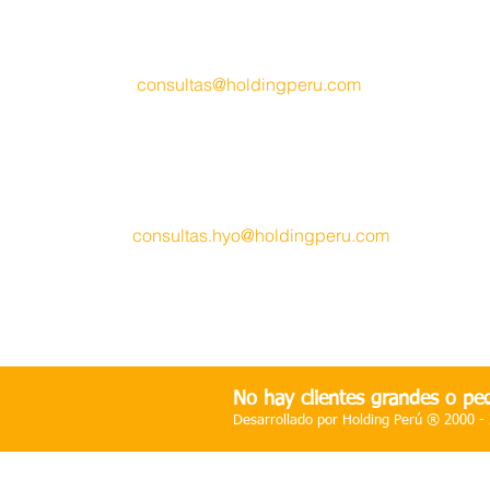
Lima - Perú
​Teléfono
.- (51) 927 049 656
Móvil
.- (51) 996 779 639
Email
.-
consult
as@holdingperu.com
Oficina HUANCAYO
.-
Psje. Los Cipreces Mz.H Lt. 09
Urb. Ramiro Priale - San Antonio
Huancayo - Perú
​Móvil
.- (51) 940 341 196
Email
.-
consultas.hyo@holdingperu.com
Atención
.- Lunes a Viernes de 9.00 am
.
hasta 5
.30 pm.
No hay clientes grandes o peq
Desarrollado por Holding Perú ® 2000 -