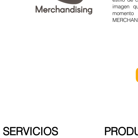
imagen qu
momento
MERCHANDIS
VISUAL &
SERVICIOS
PROD