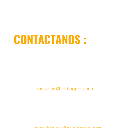
CONTACTANOS :
Oficina LIMA.-
Psje. Don Cesar 190 Ofic. 305
Las Gardenias - Santiago de Surco
Lima - Perú
​Teléfono
.- (51) 927 049 656
Móvil
.- (51) 996 779 639
Email
.-
consult
as@holdingperu.com
Oficina HUANCAYO
.-
Psje. Los Cipreces Mz.H Lt. 09
Urb. Ramiro Priale - San Antonio
Huancayo - Perú
​Móvil
.- (51) 940 341 196