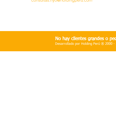
Email
.-
consultas.hyo@holdingperu.com
Atención
.- Lunes a Viernes de 9.00 am
.
hasta 5
.30 pm.
No hay clientes grandes o peq
Desarrollado por Holding Perú ® 2000 -