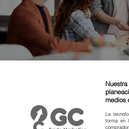
Nuestra
planeaci
medios d
La tecnol
forma en 
comprado