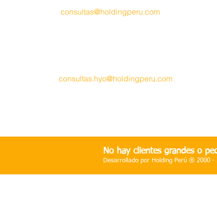
Móvil
.- (51) 996 779 639
Email
.-
consult
as@holdingperu.com
Oficina HUANCAYO
.-
Psje. Los Cipreces Mz.H Lt. 09
Urb. Ramiro Priale - San Antonio
Huancayo - Perú
​Móvil
.- (51) 940 341 196
Email
.-
consultas.hyo@holdingperu.com
Atención
.- Lunes a Viernes de 9.00 am
.
hasta 5
.30 pm.
No hay clientes grandes o peq
Desarrollado por Holding Perú ® 2000 -