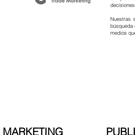
decisiones
Nuestras 
búsqueda d
medios que
CONSTRUYENDO L
MARKETING
PUBL