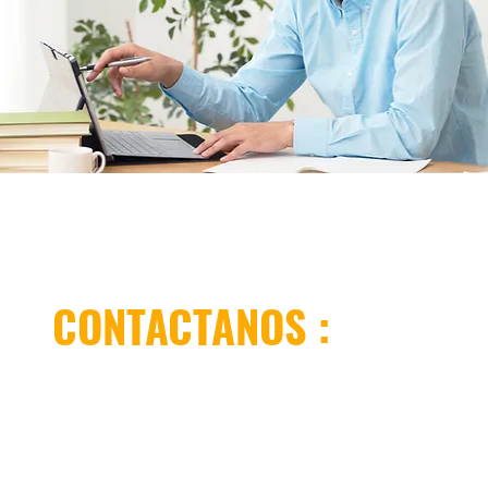
CONTACTANOS :
Oficina LIMA.-
Psje. Don Cesar 190 Ofic. 305
Las Gardenias - Santiago de Surco
Lima - Perú
​Teléfono
.- (51) 927 049 656