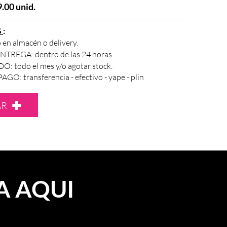
.00 unid.
S
:
 en almacén o delivery.
TREGA: dentro de las 24 horas.
: todo el mes y/o agotar stock.
O: transferencia - efectivo - yape - plin
AR
A AQUI