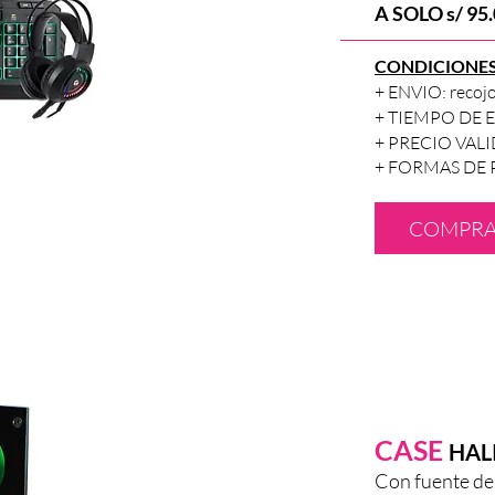
A SOLO s/ 95.
CONDICIONE
+ ENVIO: recojo
+ TIEMPO DE EN
+ PRECIO VALIDO
+
FORMAS DE PAG
COMPR
CASE
HAL
Con fuente d