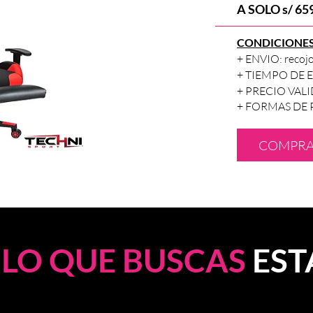
A SOLO s/ 659
CONDICIONE
+ ENVIO: recojo
+ TIEMPO DE EN
+ PRECIO VALIDO
+
FORMAS DE PAG
COMPR
LO QUE BUSCAS
EST