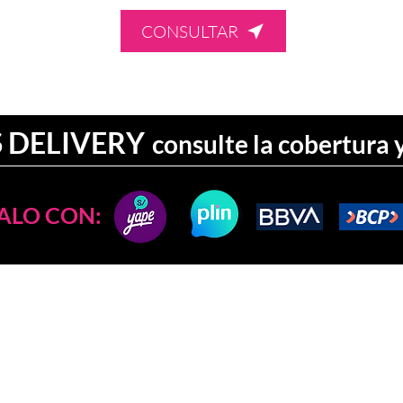
CONSULTAR
 DELIVERY
consulte la cobertura
LO CON:
:
CONSULTAS:
Oficina : (51) 927049656
Movil : (51) 910564365
Chat en linea : 91056
4365
yo
Email: hola@donpabloperu.com