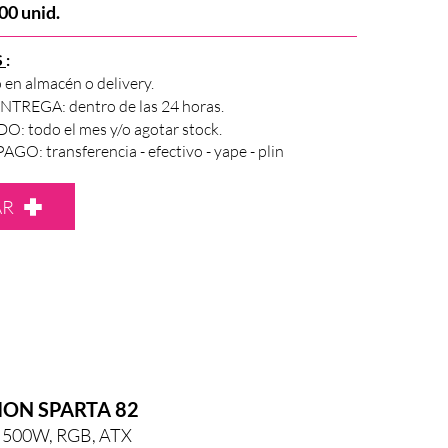
00 unid.
S
:
 en almacén o delivery.
TREGA: dentro de las 24 horas.
: todo el mes y/o agotar stock.
O: transferencia - efectivo - yape - plin
AR
ION SPARTA 82
e 500W, RGB, ATX