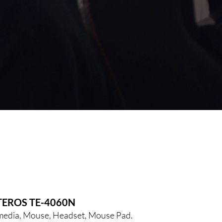
TEROS TE-4060N
media, Mouse, Headset, Mouse Pad.