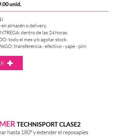
.00 unid.
S
:
 en almacén o delivery.
TREGA: dentro de las 24 horas.
: todo el mes y/o agotar stock.
O: transferencia - efectivo - yape - plin
AR
AMER
TECHNISPORT CLASE2
nar hasta 180° y extender el reposapies