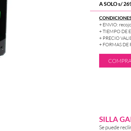
A SOLO s/ 269
CONDICIONE
+ ENVIO: recojo
+ TIEMPO DE EN
+ PRECIO VALIDO
+
FORMAS DE PAG
COMPR
SILLA G
Se puede recli