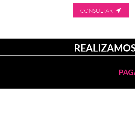
CONSULTAR
REALIZAMOS
PAGA
NUESTRAS OFICINAS
Av. Próceres 720
Santiago de Surco
- Lima
Jr. Cuzco 363
Cercado de Huancayo
- Hua
nca