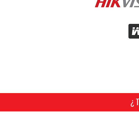
¿ 
::: OFICINAS
Psje. Don Cesar 190 Ofic. 305