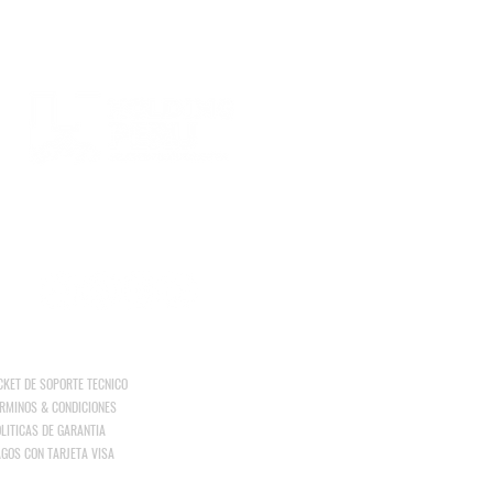
eruano
Holding Perú ®
con mas de 15 años de
periencia en el mercado nacional e internacional con
s diversas Unidades de Negocios.
:: SIGUENOS en nuestras redes
CKET DE SOPORTE TECNICO
RMINOS & CONDICIONES
LITICAS DE GARANTIA
GOS CON TARJETA VISA