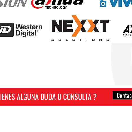
Contá
TIENES ALGUNA DUDA O CONSULTA ?
::: PORTAFOLIO T.I. corporativo
:
+ Externalización TI. (Outsourcing)
C