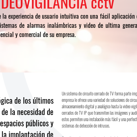
IDEOVIGILANCIA cctv
e la experiencia de usuario intuitiva con una fácil aplicación
istemas de alarmas inalámbricas y video de ultima gener
dencial y comercial
de su empresa.
Un sistema de circuito cerrado de TV forma parte imp
ógica de los últimos
empresa le ofrece una variedad de soluciones de circ
almacenamiento digital y analógico hasta la video vig
de la necesidad de
cerrados de TV IP que transmiten las imágenes y audio
estos permiten una instalación más fácil y una perfect
 espacios públicos y
sistemas de detección de intrusos.
la implantación de