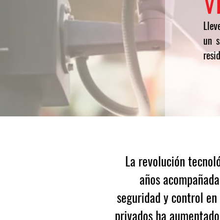
V
Llev
un s
resi
La revolución tecnol
años acompañada 
seguridad y control en
privados ha aumentado 