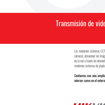
Transmisión de vide
Los modernos sistemas CCTV
cámaras, almacenar las imáge
de la red a través de intern
modernos sistemas de playb
Contamos con una amplia 
interior como en el exter