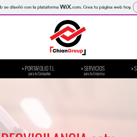
b se diseñó con la plataforma
.com
. Crea tu página web hoy.
» PORTAFOLIO T.I.
» SERVICIOS
» 
​para tu Compañia
​para tu Empresa