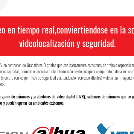
o en tiempo real,conviertiendose en la so
videolocalización y seguridad.
 se componen de Grabadores Digitales que son básicamente estaciones de trabajo especializada
nes captadas, permitir el acceso a dicha información desde cualquier computadora de la red corp
et (siempre con los permisos de seguridad y autenticación correspondientes) y visualizar imágenes d
ack.
gama de cámaras y grabadoras de video digital (DVR), sistemas de cámaras que se pu
ior y pueden operar en ambientes extremos.