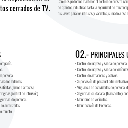
Con ellos podemos mantener el control de nuestro cen
itos cerrados de TV.
de grandes industrias hasta la seguridad de microemp
disuasivo para los intrusos y vándalos, sumado a eso no
02.-
S
PRINCIPALES
compañía.
- Control de ingreso y salida de personal.
s.
- Control de ingreso y salida de vehículos
l personal.
- Control de almacenes y activos.
para los ladrones.
- Supervisión de personal administrativo
 ilícitas.(robos o atracos)
- Vigilancia de actividades de personal 
ringidas.(control de intrusión)
- Seguridad ciudadana. (transporte y con
eguridad de personal.
- Monitoreo de vehículos.
 no autorizadas.
- Identificación de Personas.
eo remoto.