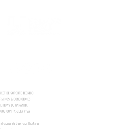
s diversas Unidades de Negocios.
:: SIGUENOS en nuestras redes
CKET DE SOPORTE TECNICO
RMINOS & CONDICIONES
LITICAS DE GARANTIA
GOS CON TARJETA VISA
ndiciones de Servicios Digitales