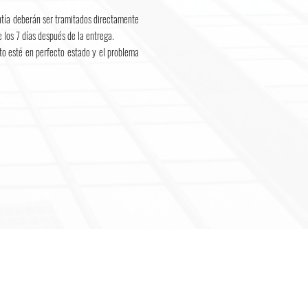
antía deberán ser tramitados directamente
los 7 días después de la entrega.
cto esté en perfecto estado y el problema
:: GRUPO EMPRESARIAL
HIAN GROUP forma parte del grupo empresarial
eruano
Holding Perú ®
con mas de 15 años de
periencia en el mercado nacional e internacional con