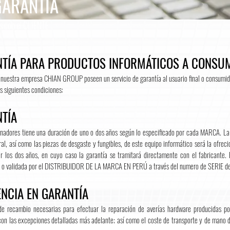
GARANTÍA
con el CLIENTE
NTÍA PARA PRODUCTOS INFORMÁTICOS A CONSU
r nuestra empresa CHIAN GROUP poseen un servicio de garantía al usuario final o consum
s siguientes condiciones:
NTÍA
denadores tiene una duración de uno o dos años según lo especificado por cada MARCA. La g
ral, así como las piezas de desgaste y fungibles, de este equipo informático será la ofreci
los dos años, en cuyo caso la garantía se tramitará directamente con el fabricante. 
ra o validada por el DISTRIBUIDOR DE LA MARCA EN PERÚ a través del numero de SERIE de
NCIA EN GARANTÍA
de recambio necesarias para efectuar la reparación de averías hardware producidas po
con las excepciones detalladas más adelante; así como el coste de transporte y de mano de