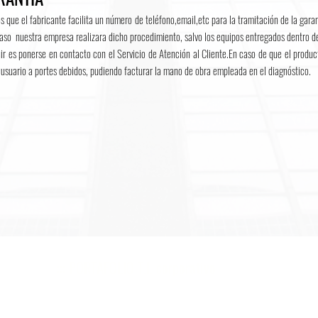
os que el fabricante facilita un número de teléfono,email,etc para la tramitación de la gar
so nuestra empresa realizara dicho procedimiento, salvo los equipos entregados dentro de 
uir es ponerse en contacto con el Servicio de Atención al Cliente.En caso de que el produ
l usuario a portes debidos, pudiendo facturar la mano de obra empleada en el diagnóstico.
::: PORTAFOLIO T.I. corporativo
:
+ Externalización TI. (Outsourcing)
C
+ Software & Hardware en General.
p
+ Infraestructura TI.
ex