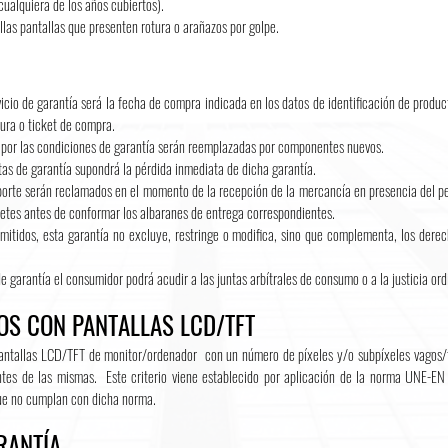
cualquiera de los años cubiertos).
as pantallas que presenten rotura o arañazos por golpe.
icio de garantía será la fecha de compra indicada en los datos de identificación de product
tura o ticket de compra.
s por las condiciones de garantía serán reemplazadas por componentes nuevos.
tas de garantía supondrá la pérdida inmediata de dicha garantía.
porte serán reclamados en el momento de la recepción de la mercancía en presencia del pe
tes antes de conformar los albaranes de entrega correspondientes.
itidos, esta garantía no excluye, restringe o modifica, sino que complementa, los derech
e garantía el consumidor podrá acudir a las juntas arbítrales de consumo o a la justicia ord
OS CON PANTALLAS LCD/TFT
ntallas LCD/TFT de monitor/ordenador con un número de píxeles y/o subpíxeles vagos/fund
ntes de las mismas. Este criterio viene establecido por aplicación de la norma UNE-E
que no cumplan con dicha norma.
RANTÍA