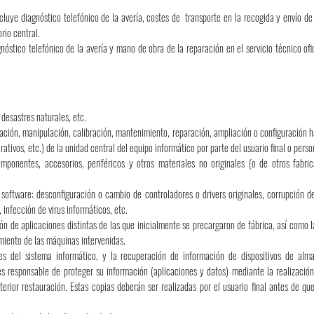
ncluye diagnóstico telefónico de la avería, costes de transporte en la recogida y envío de
rio central.
gnóstico telefónico de la avería y mano de obra de la reparación en el servicio técnico ofi
 desastres naturales, etc.
ización, manipulación, calibración, mantenimiento, reparación, ampliación o configuración
tivos, etc.) de la unidad central del equipo informático por parte del usuario final o person
ponentes, accesorios, periféricos y otros materiales no originales (o de otros fabri
software: desconfiguración o cambio de controladores o drivers originales, corrupción d
infección de virus informáticos, etc.
ión de aplicaciones distintas de las que inicialmente se precargaron de fábrica, así como 
miento de las máquinas intervenidas.
es del sistema informático, y la recuperación de información de dispositivos de alm
l es responsable de proteger su información (aplicaciones y datos) mediante la realizació
erior restauración. Estas copias deberán ser realizadas por el usuario final antes de qu