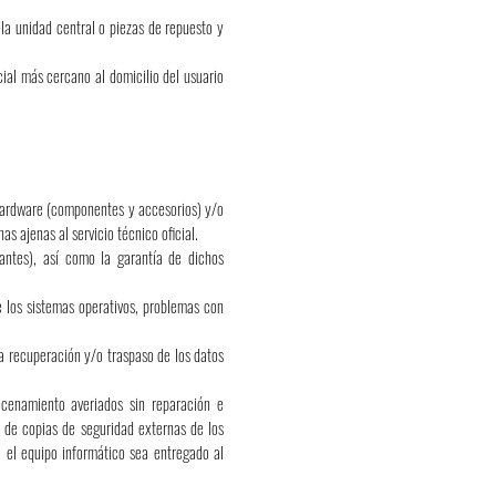
 la unidad central o piezas de repuesto y
cial más cercano al domicilio del usuario
 hardware (componentes y accesorios) y/o
as ajenas al servicio técnico oficial.
cantes), así como la garantía de dichos
e los sistemas operativos, problemas con
la recuperación y/o traspaso de los datos
acenamiento averiados sin reparación e
n de copias de seguridad externas de los
e el equipo informático sea entregado al