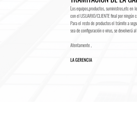
L
os equipos,productos, suministros,etc en l
con el USUARIO/CLIENTE final por ningún ca
Para el resto de productos el trámite a seg
sea de configuración o virus, se devolverá a
Atentamente ,
LA GERENCIA
::: OFICINAS
Psje. Don Cesar 190 Ofic. 305
Las Gardenias - Lima 33
Lima - Perú