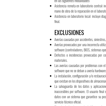
en las siguientes modalidades:
Asistencia remota en laboratorio central: i
mano de obra de la reparación en el laborato
Asistencia en laboratorio local: incluye dia
final.
EXCLUSIONES
Averías causadas por accidentes, siniestros,
Averías provocados por una incorrecta util
software (controladores, BIOS, sistemas opera
Defectos o incidencias provocadas por com
materiales.
Las averías causadas por problemas con el 
software que no se deban a avería hardware, 
La instalación, configuración y/o restaurac
que existan en los dispositivos de almacena
La salvaguarda de los datos y aplicacion
inaccesibles por software. El usuario fina
datos con un sistema que garantice su post
servicio técnico oficial.