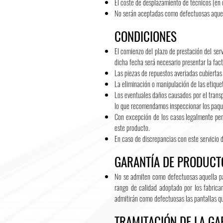
El coste de desplazamiento de técnicos (en 
No serán aceptadas como defectuosas aquell
CONDICIONES
El comienzo del plazo de prestación del serv
dicha fecha será necesario presentar la fac
Las piezas de repuestos averiadas cubierta
La eliminación o manipulación de las etique
Los eventuales daños causados por el trans
lo que recomendamos inspeccionar los paque
Con excepción de los casos legalmente perm
este producto.
En caso de discrepancias con este servicio d
GARANTÍA DE PRODUCT
No se admiten como defectuosas aquella pa
rango de calidad adoptado por los fabrica
admitirán como defectuosas las pantallas 
TRAMITACIÓN DE LA GA