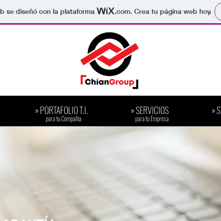
b se diseñó con la plataforma
.com
. Crea tu página web hoy.
» PORTAFOLIO T.I.
» SERVICIOS
» 
​para tu Compañia
​para tu Empresa